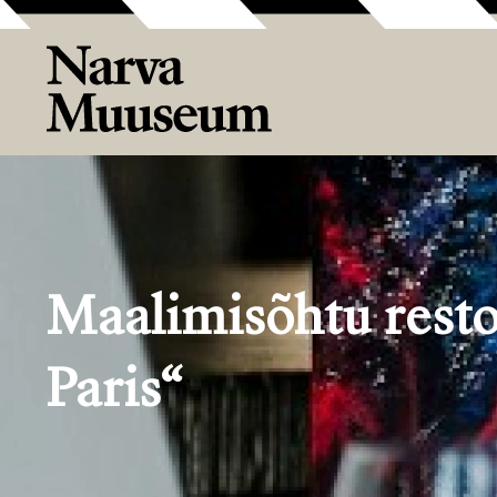
Maalimisõhtu resto
Paris“