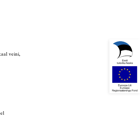
aal veini,
el