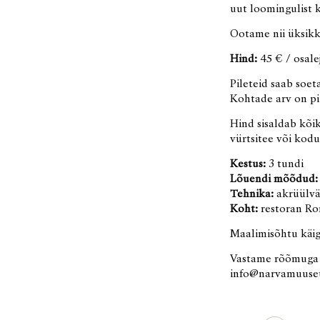
uut loomingulist 
Ootame nii üksikk
Hind:
45 € / osale
Pileteid saab soe
Kohtade arv on pi
Hind sisaldab kõik
vürtsitee või kodu
Kestus:
3 tundi
Lõuendi mõõdud:
Tehnika:
akrüülvä
Koht:
restoran Ron
Maalimisõhtu käig
Vastame rõõmuga kõ
info@narvamuuse