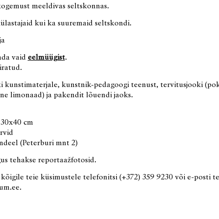
kogemust meeldivas seltskonnas.
ülastajaid kui ka suuremaid seltskondi.
ja
tada vaid
eelmüügist
.
iratud.
i kunstimaterjale, kunstnik-pedagoogi teenust, tervitusjooki (pok
ne limonaad) ja pakendit lõuendi jaoks.
30x40 cm
rvid
deel (Peterburi mnt 2)
us tehakse reportaažfotosid.
igile teie küsimustele telefonitsi (+372) 359 9230 või e-posti te
um.ee.