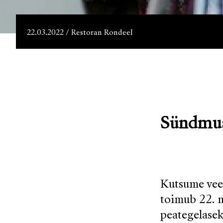
22.03.2022 / Restoran Rondeel
Sündmus
Kutsume veet
toimub 22. m
peategelasek