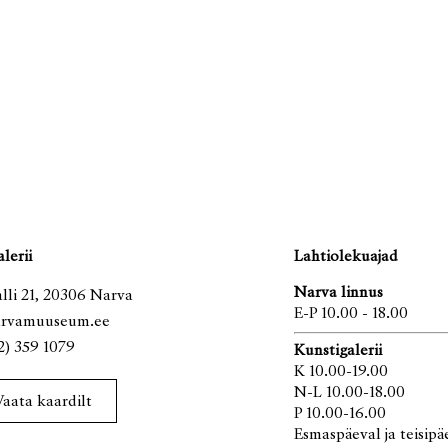
lerii
Lahtiolekuajad
Narva linnus
lli 21, 20306 Narva
E-P 10.00 - 18.00
arvamuuseum.ee
2) 359 1079
Kunstigalerii
K 10.00-19.00
N-L 10.00-18.00
Vaata kaardilt
P 10.00-16.00
Esmaspäeval ja teisipä