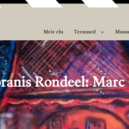
Meie elu
Teenused
Muus
ranis Rondeel: Marc 