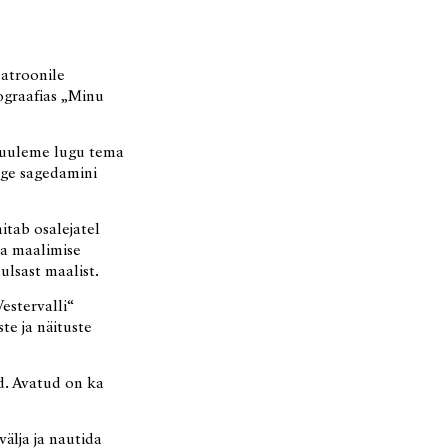
patroonile
ograafias „Minu
 Kuuleme lugu tema
ige sagedamini
itab osalejatel
a maalimise
lsast maalist.
estervalli“
te ja näituste
d. Avatud on ka
älja ja nautida