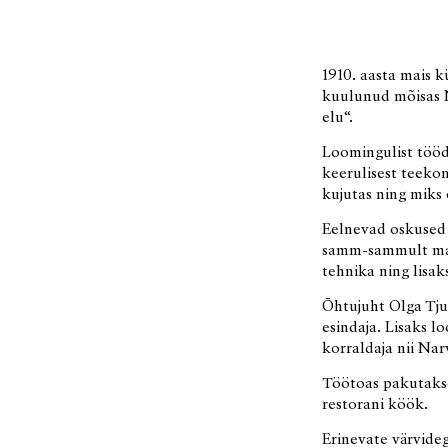
1910. aasta mais k
kuulunud mõisas N
elu“.
Loomingulist tööd
keerulisest teeko
kujutas ning miks 
Eelnevad oskused m
samm-sammult maa
tehnika ning lisa
Õhtujuht Olga Tju
esindaja. Lisaks l
korraldaja nii Nar
Töötoas pakutakse 
restorani köök.
Erinevate värvideg