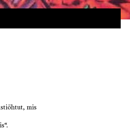
stiõhtut, mis
s“.