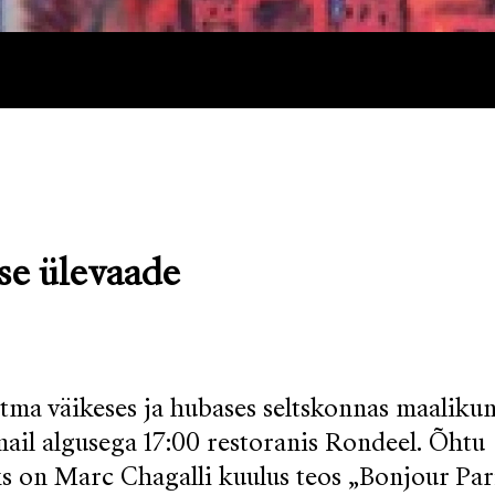
e ülevaade
ma väikeses ja hubases seltskonnas maalikun
ail algusega 17:00 restoranis Rondeel. Õhtu
s on Marc Chagalli kuulus teos „Bonjour Pari