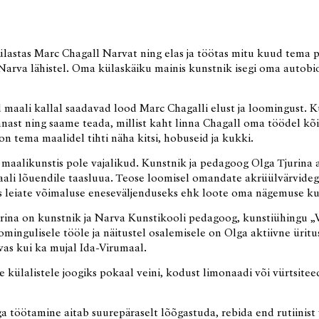
ülastas Marc Chagall Narvat ning elas ja töötas mitu kuud tema 
arva lähistel. Oma külaskäiku mainis kunstnik isegi oma autobi
 maali kallal saadavad lood Marc Chagalli elust ja loomingust.
nnast ning saame teada, millist kaht linna Chagall oma töödel kõ
on tema maalidel tihti näha kitsi, hobuseid ja kukki.
aalikunstis pole vajalikud. Kunstnik ja pedagoog Olga Tjurina a
li lõuendile taasluua. Teose loomisel omandate akrüülvärvideg
ks leiate võimaluse eneseväljenduseks ehk loote oma nägemuse kuu
rina on kunstnik ja Narva Kunstikooli pedagoog, kunstiühingu „V
oomingulisele tööle ja näitustel osalemisele on Olga aktiivne üritus
vas kui ka mujal Ida-Virumaal.
külalistele joogiks pokaal veini, kodust limonaadi või vürtsitee
a töötamine aitab suurepäraselt lõõgastuda, rebida end rutiinist v