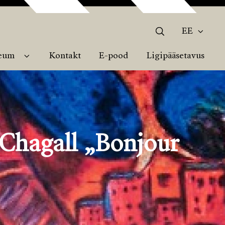
EE
eum
Kontakt
E-pood
Ligipääsetavus
Chagall „Bonjour