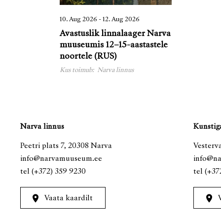
10. Aug 2026 - 12. Aug 2026
Avastuslik linnalaager Narva
muuseumis 12–15-aastastele
noortele (RUS)
Kus toimub:
Narva linnus
Narva linnus
Kunstiga
Peetri plats 7, 20308 Narva
Vesterva
info@narvamuuseum.ee
info@n
tel
(+372) 359 9230
tel
(+37
Vaata kaardilt